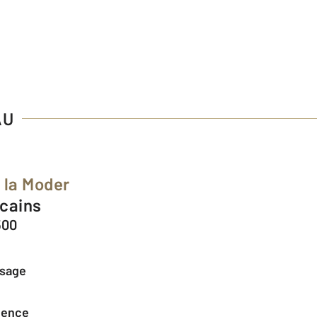
AU
 la Moder
icains
500
ssage
agence