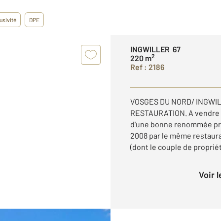
usivité
DPE
INGWILLER 67
2
220 m
Ref : 2186
VOSGES DU NORD/ INGWI
RESTAURATION. A vendre r
d'une bonne renommée proc
2008 par le même restaur
(dont le couple de propriét
Voir 