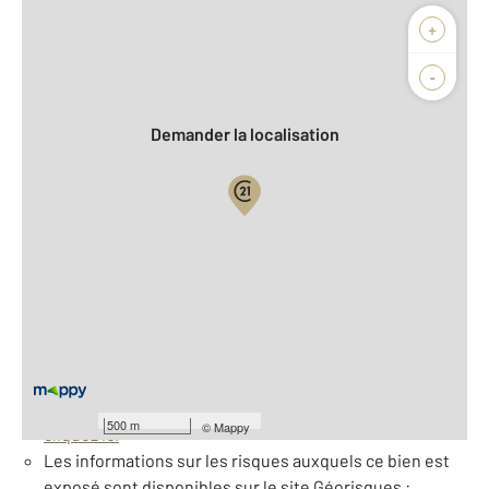
Afficher sur la carte :
+
Agence
Biens vendus
-
Demander la localisation
Vue globale
2
Surface totale : 220 m
À savoir
Barèmes d'honoraires de l'agence
Pour consulter les barèmes d'honoraires de l'agence,
500 m
©
Mappy
cliquez ici
Les informations sur les risques auxquels ce bien est
exposé sont disponibles sur le site Géorisques :