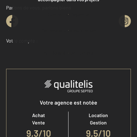
Parlons de vous, parlons biens
Contacter l'agence
Demander une estimation
Votre compte :
Accéder à mon compte
Votre agence est notée
Achat
Location
Vente
Gestion
9,3
/
10
9,5/10