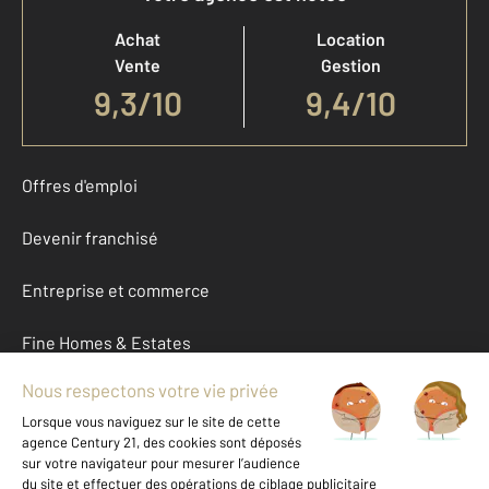
Achat
Location
Vente
Gestion
9,3
/
10
9,4/10
Offres d'emploi
Devenir franchisé
Entreprise et commerce
Fine Homes & Estates
À propos
International