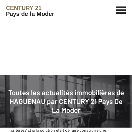
CENTURY 21
Pays de la Moder
Immobilier
Actualités immobilières à HAGUENAU
Toutes les actualités immobilières de
HAGUENAU par
CENTURY 21 Pays De
Le projet d'acheter un terrain ?
La Moder
Jardin trop petit, agencement qui ne vous convient pas,
pièces de vie mal exposées... Vous ne parvenez pas à trouver
un bien immobilier ou un programme répondant à tous vos
critères? Et si la solution était de faire construire une