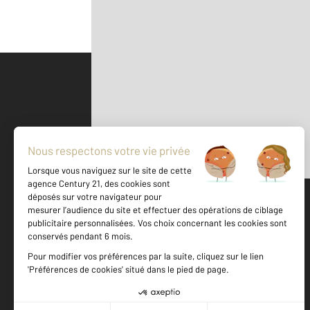
Parlons de vous, parlons biens
500 m
©
Mappy
Votre agence est notée
Achat
Location
Vente
Gestion
9,3
/
10
9,4/10