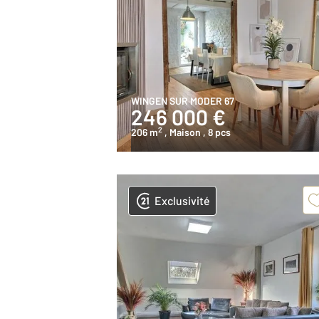
WINGEN SUR MODER 67
246 000 €
2
206 m
, Maison
, 8 pcs
Exclusivité