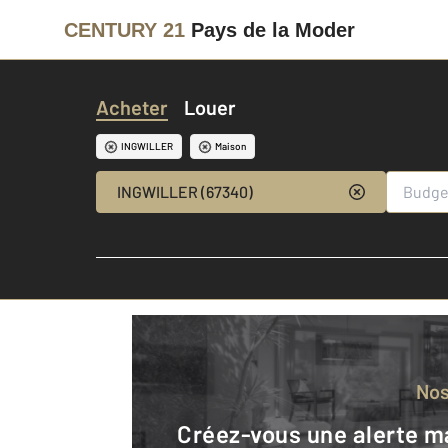
CENTURY 21
Pays de la Moder
Acheter
Louer
INGWILLER
Maison
INGWILLER (67340)
No
Créez-vous une alerte mail pour être averti quand une annonce est en ligne et consultez la