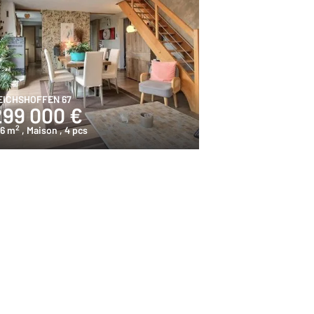
EICHSHOFFEN 67
299 000 €
2
46 m
, Maison
, 4 pcs