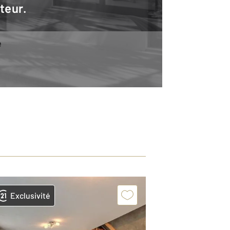
teur.
e
Exclusivité