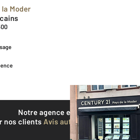
 la Moder
icains
500
ssage
agence
Notre agence est notée
9,3/10
r nos clients
Avis authentifiés par Qualite