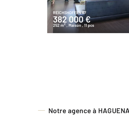
REICHSHOFFEN 67
382 000 €
2
252 m
, Maison
, 11 pcs
Notre agence à HAGUEN