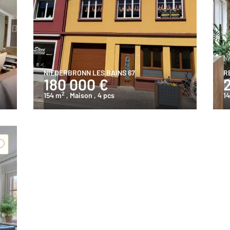
NIEDERBRONN LES BAINS 67
R
180 000 €
2
154 m
, Maison
, 4 pcs
1