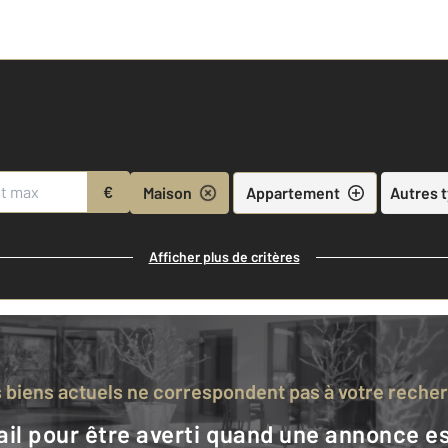
€
Maison
Appartement
Autres 
Afficher plus de critères
s biens actuels ne correspondent pas à votre reche