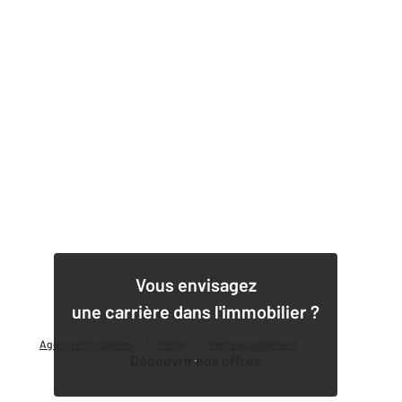
1
Vous envisagez
une carrière dans l'immobilier ?
Agence immobilière
Vente
Vente appartement
Découvrir nos offres