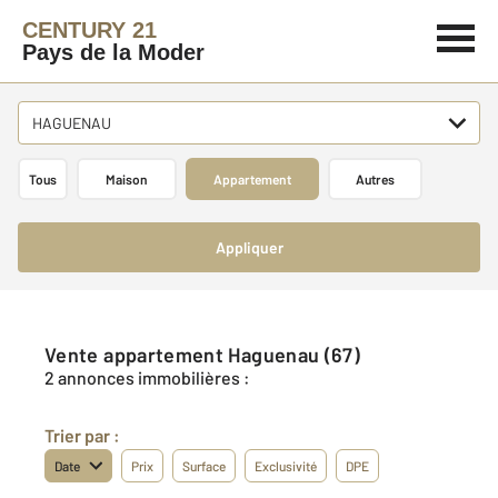
CENTURY 21
Pays de la Moder
HAGUENAU
Tous
Maison
Appartement
Autres
Appliquer
Vente appartement Haguenau (67)
2 annonces immobilières :
Trier par :
Date
Prix
Surface
Exclusivité
DPE