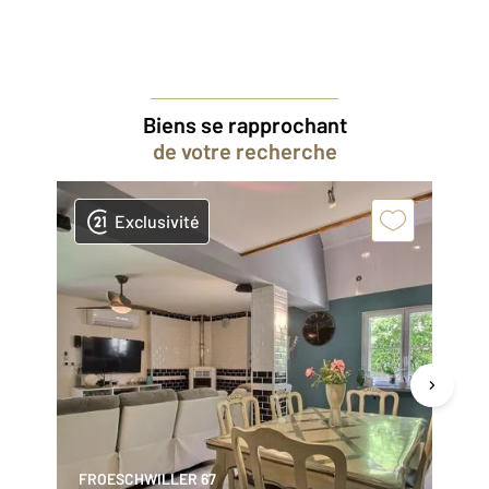
Biens se rapprochant
de votre recherche
Exclusivité
FROESCHWILLER 67
NI