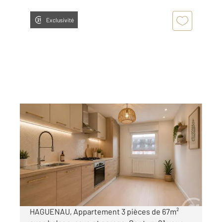
Exclusivité
HAGUENAU 67
2
67 m
, 3 pièces
Ref : 1846
Appartement F3 à vendre
152 000 €
Visiter le site dédié
HAGUENAU, Appartement 3 pièces de 67m²