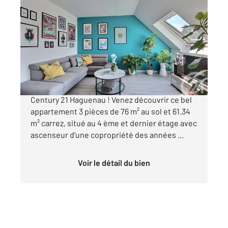
HAGUENAU 67
2
76,54 m
, 3 pièces
Ref : 2238
Appartement F3 à vendre
214 000 €
HAGUENAU, En exclusivité dans votre agence
Century 21 Haguenau ! Venez découvrir ce bel
appartement 3 pièces de 76 m² au sol et 61.34
m² carrez, situé au 4 ème et dernier étage avec
ascenseur d'une copropriété des années ...
Voir le détail du bien