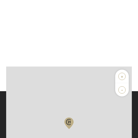
+
-
Parlons de vous, parlons biens
Votre compte :